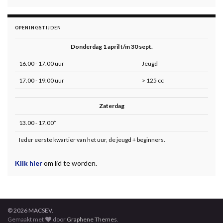
OPENINGSTIJDEN
Donderdag 1 april t/m 30 sept.
16.00 - 17.00 uur
Jeugd
17.00 - 19.00 uur
> 125 cc
Zaterdag
13.00 - 17.00*
Ieder eerste kwartier van het uur, de jeugd + beginners.
Klik hier
om lid te worden.
© 2026 MACSEV.
Gemaakt met
door
Graphene Themes
.