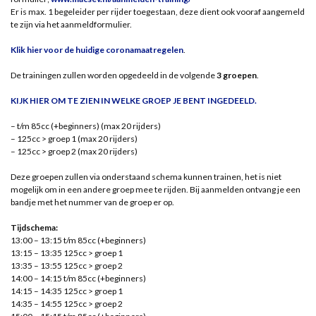
Er is max. 1 begeleider per rijder toegestaan, deze dient ook vooraf aangemeld
te zijn via het aanmeldformulier.
Klik hier voor de huidige coronamaatregelen
.
De trainingen zullen worden opgedeeld in de volgende
3 groepen
.
KIJK HIER OM TE ZIEN IN WELKE GROEP JE BENT INGEDEELD.
– t/m 85cc (+beginners) (max 20 rijders)
– 125cc > groep 1 (max 20 rijders)
– 125cc > groep 2 (max 20 rijders)
Deze groepen zullen via onderstaand schema kunnen trainen, het is niet
mogelijk om in een andere groep mee te rijden. Bij aanmelden ontvang je een
bandje met het nummer van de groep er op.
Tijdschema:
13:00 – 13:15 t/m 85cc (+beginners)
13:15 – 13:35 125cc > groep 1
13:35 – 13:55 125cc > groep 2
14:00 – 14:15 t/m 85cc (+beginners)
14:15 – 14:35 125cc > groep 1
14:35 – 14:55 125cc > groep 2