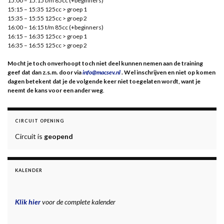
15:00 – 15:15 t/m 85cc (+beginners)
15:15 – 15:35 125cc > groep 1
15:35 – 15:55 125cc > groep 2
16:00 – 16:15 t/m 85cc (+beginners)
16:15 – 16:35 125cc > groep 1
16:35 – 16:55 125cc > groep 2
Mocht je toch onverhoopt toch niet deel kunnen nemen aan de training
geef dat dan z.s.m. door via
info@macsev.nl
. Wel inschrijven en niet op komen
dagen betekent dat je de volgende keer niet toegelaten wordt, want je
neemt de kans voor een ander weg
.
CIRCUIT OPENING
Circuit is
geopend
KALENDER
Klik hier
voor de complete kalender