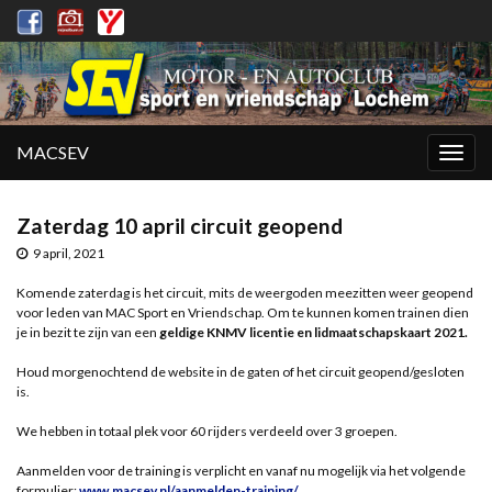
MACSEV
Togg
navig
Zaterdag 10 april circuit geopend
9 april, 2021
Komende zaterdag is het circuit, mits de weergoden meezitten weer geopend
voor leden van MAC Sport en Vriendschap. Om te kunnen komen trainen dien
je in bezit te zijn van een
geldige KNMV licentie en lidmaatschapskaart 2021.
Houd morgenochtend de website in de gaten of het circuit geopend/gesloten
is.
We hebben in totaal plek voor 60 rijders verdeeld over 3 groepen.
Aanmelden voor de training is verplicht en vanaf nu mogelijk via het volgende
formulier;
www.macsev.nl/aanmelden-training/