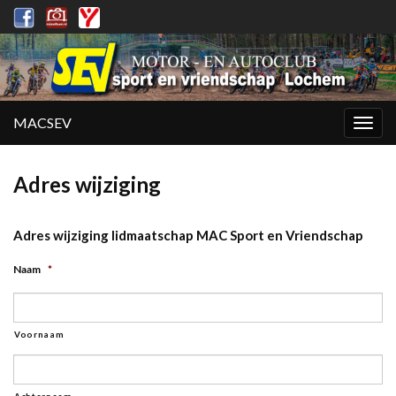
MACSEV
Togg
navig
Adres wijziging
Adres wijziging lidmaatschap MAC Sport en Vriendschap
Naam
*
Voornaam
Achternaam