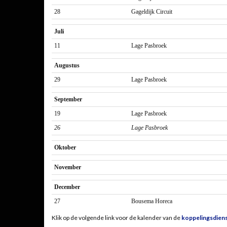
28
Gageldijk Circuit
Juli
11
Lage Pasbroek
Augustus
29
Lage Pasbroek
September
19
Lage Pasbroek
26
Lage Pasbroek
Oktober
November
December
27
Bousema Horeca
Klik op de volgende link voor de kalender van de
koppelingsdien