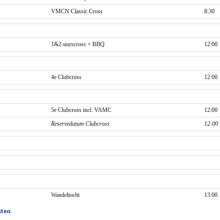
VMCN Classic Cross
8:30
1&2-uurscross + BBQ
12:00
4e Clubcross
12:00
5e Clubcross incl. VAMC
12:00
Reservedatum Clubcross
12:00
Wandeltocht
13:00
sten
.