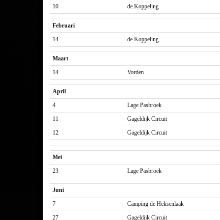
10
de Koppeling
Februari
14
de Koppeling
Maart
14
Vorden
April
4
Lage Pasbroek
11
Gageldijk Circuit
12
Gageldijk Circuit
Mei
23
Lage Pasbroek
Juni
7
Camping de Heksenlaak
27
Gageldijk Circuit