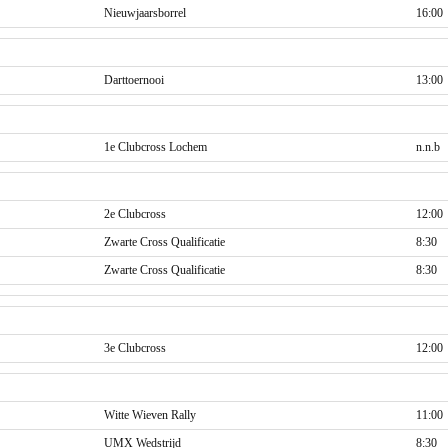
Nieuwjaarsborrel
16:00
Darttoernooi
13:00
1e Clubcross Lochem
n.n.b
2e Clubcross
12:00
Zwarte Cross Qualificatie
8:30
Zwarte Cross Qualificatie
8:30
3e Clubcross
12:00
Witte Wieven Rally
11:00
UMX Wedstrijd
8:30