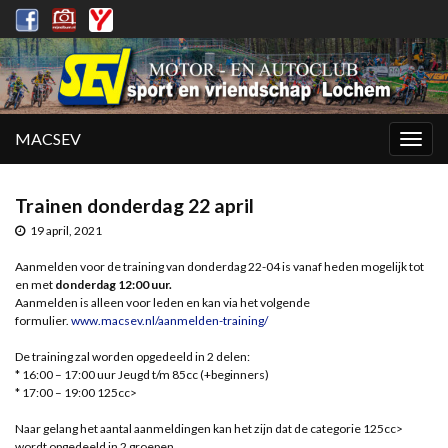
MACSEV
Togg
navig
Trainen donderdag 22 april
19 april, 2021
Aanmelden voor de training van donderdag 22-04 is vanaf heden mogelijk tot
en met
donderdag 12:00 uur.
Aanmelden is alleen voor leden en kan via het volgende
formulier.
www.macsev.nl/aanmelden-training/
De training zal worden opgedeeld in 2 delen:
* 16:00 – 17:00 uur Jeugd t/m 85cc (+beginners)
* 17:00 – 19:00 125cc>
Naar gelang het aantal aanmeldingen kan het zijn dat de categorie 125cc>
wordt opgedeeld in 2 groepen.