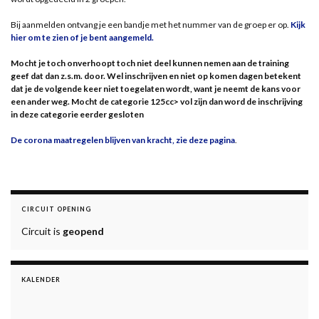
Bij aanmelden ontvang je een bandje met het nummer van de groep er op.
Kijk
hier om te zien of je bent aangemeld.
Mocht je toch onverhoopt toch niet deel kunnen nemen aan de training
geef dat dan z.s.m. door. Wel inschrijven en niet op komen dagen betekent
dat je de volgende keer niet toegelaten wordt, want je neemt de kans voor
een ander weg. Mocht de categorie 125cc> vol zijn dan word de inschrijving
in deze categorie eerder gesloten
De corona maatregelen blijven van kracht, zie deze pagina
.
CIRCUIT OPENING
Circuit is
geopend
KALENDER