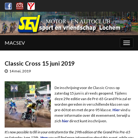
MACSEV
Togg
navig
Classic Cross 15 juni 2019
14 mei, 2019
De inschrijving voor de Classic Cross op
zaterdag 15 juni is al reeds geopend. Tijdens
deze 29e editie van de Pré-65 Grand Prix zal er
worden gereden in verschillende klassen van
pre-60 tot en met de pre-95 klasse.
Hier
vind u
meer informatie over dit evenement, terwijl u
zich
hier
direct kunt inschrijven.
It’s now possible to fill in your entryform for the 29th edition of the Grand Prix Pre-65
on Saturday June 15th.
Here
you will find more information about this event, while you