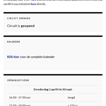
can fill in you entryform
here
directly.
CIRCUIT OPENING
Circuit is
geopend
KALENDER
Klik hier
voor de complete kalender
OPENINGSTIJDEN
Donderdag 1 april t/m 30 sept.
16.00 - 17.00 uur
Jeugd
17.00 - 19.00 uur
> 125 cc