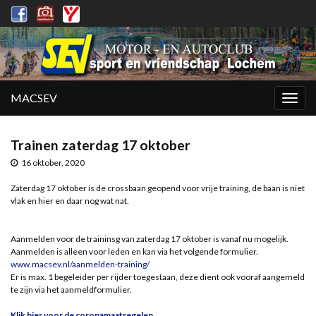
MACSEV
Togg
navig
Trainen zaterdag 17 oktober
16 oktober, 2020
Zaterdag 17 oktober is de crossbaan geopend voor vrije training, de baan is niet
vlak en hier en daar nog wat nat.
Aanmelden voor de traininsg van zaterdag 17 oktober is vanaf nu mogelijk.
Aanmelden is alleen voor leden en kan via het volgende formulier.
www.macsev.nl/aanmelden-training/
Er is max. 1 begeleider per rijder toegestaan, deze dient ook vooraf aangemeld
te zijn via het aanmeldformulier.
Klik hier voor de coronamaatregelen
.