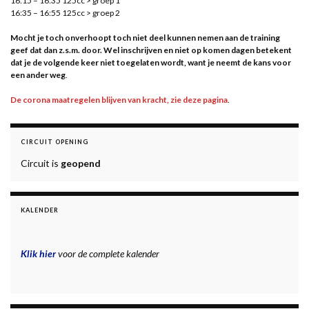
16:15 – 16:35 125cc > groep 1
16:35 – 16:55 125cc > groep 2
Mocht je toch onverhoopt toch niet deel kunnen nemen aan de training
geef dat dan z.s.m. door. Wel inschrijven en niet op komen dagen betekent
dat je de volgende keer niet toegelaten wordt, want je neemt de kans voor
een ander weg
.
De corona maatregelen blijven van kracht, zie deze pagina
.
CIRCUIT OPENING
Circuit is
geopend
KALENDER
Klik hier
voor de complete kalender