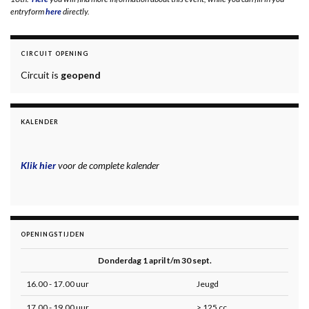
entryform
here
directly.
CIRCUIT OPENING
Circuit is
geopend
KALENDER
Klik hier
voor de complete kalender
OPENINGSTIJDEN
Donderdag 1 april t/m 30 sept.
16.00 - 17.00 uur
Jeugd
17.00 - 19.00 uur
> 125 cc