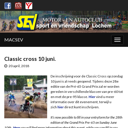
MACSEV
Togg
navig
Classic cross 10 juni.
20 april, 2018
De inschrijving voor de Classic Cross op zondag
10 juni is al reeds geopend. Tijdens deze 28e
editie van de Pré-65 Grand Prix zal er worden
gereden in verschillende klassen van pre-60 tot
en met de pre-95 klasse.
Hier
vind u meer
informatie over dit evenement, terwijl u
zich
hier
direct kunt inschrijven.
It’s now possible to fill in your entryform for the 28th
edition of the Grand Prix Pre-65 on Sunday June
10th.
Here
you will find more information about this event, while you can fill in you