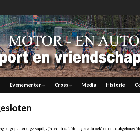
Evenementen
Cross
Media
Historie
C
gesloten
ingsdag op zaterdag
26 april
, zijn ons circuit “de Lage Pasbroek” en ons clubgebouw “d