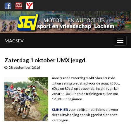
MACSEV
Togg
navig
Zaterdag 1 oktober UMX jeugd
28 september, 2016
Aanstaande
zaterdag
1 oktober
staat de
Uitwisselingswedstrijd voor de jeugd (50cc,
65cc en 85cc) op de agenda. Inschrijven kan
vanaf 11.00 uur en de trainingen zullen om
12.30 uur beginnen.
KLIK HIER
voor de lijst met rijders die voor
deze uitwisseling een vlaggenist dienen te
verzorgen.