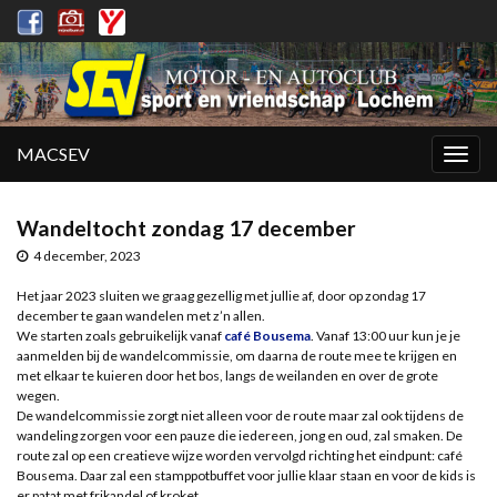
MACSEV
Togg
navig
Wandeltocht zondag 17 december
4 december, 2023
Het jaar 2023 sluiten we graag gezellig met jullie af, door op zondag 17
december te gaan wandelen met z’n allen.
We starten zoals gebruikelijk vanaf
café Bousema
. Vanaf 13:00 uur kun je je
aanmelden bij de wandelcommissie, om daarna de route mee te krijgen en
met elkaar te kuieren door het bos, langs de weilanden en over de grote
wegen.
De wandelcommissie zorgt niet alleen voor de route maar zal ook tijdens de
wandeling zorgen voor een pauze die iedereen, jong en oud, zal smaken. De
route zal op een creatieve wijze worden vervolgd richting het eindpunt: café
Bousema. Daar zal een stamppotbuffet voor jullie klaar staan en voor de kids is
er patat met frikandel of kroket.