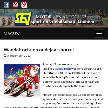
MACSEV
Togg
navig
Wandeltocht en oudejaarsborrel.
5 december, 2017
Zondag 17 december zal de
jaarlijkse
wandeltocht
worden georganiseerd.
Start (tussen 13:00 en 13:30) en Finish van de
wandeltocht is bij Bousema Horeca aan de
Zutphenseweg 35 in Lochem, waar na afloop
een heerlijk stamppot buffet klaar staat.
Noteer ook alvast zaterdag 23 december in uw
agenda, dan zal er een oudejaarsborrel zijn in de
Koppeling. De deuren van de Koppeling zullen
vanaf 16.00 uur tot 19.00 uur geopend zijn, de kosten bedragen € 10,00 per