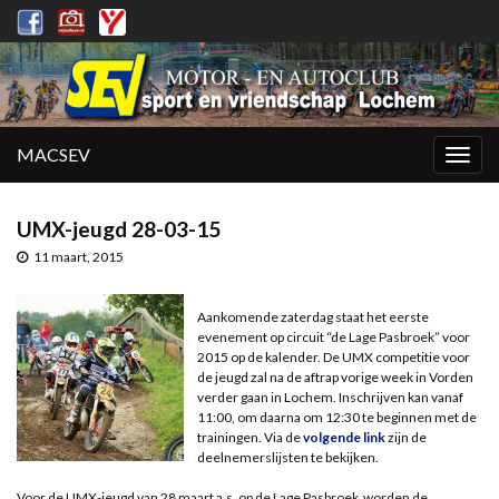
MACSEV
Togg
navig
UMX-jeugd 28-03-15
11 maart, 2015
Aankomende zaterdag staat het eerste
evenement op circuit “de Lage Pasbroek” voor
2015 op de kalender. De UMX competitie voor
de jeugd zal na de aftrap vorige week in Vorden
verder gaan in Lochem. Inschrijven kan vanaf
11:00, om daarna om 12:30 te beginnen met de
trainingen. Via de
volgende link
zijn de
deelnemerslijsten te bekijken.
Voor de UMX-jeugd van 28 maart a.s. op de Lage Pasbroek worden de