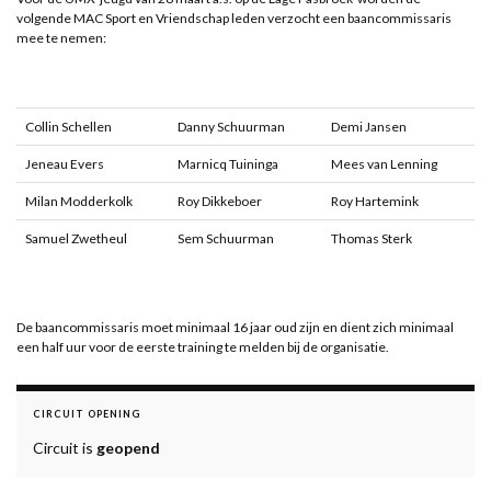
volgende MAC Sport en Vriendschap leden verzocht een baancommissaris
mee te nemen:
Collin Schellen
Danny Schuurman
Demi Jansen
Jeneau Evers
Marnicq Tuininga
Mees van Lenning
Milan Modderkolk
Roy Dikkeboer
Roy Hartemink
Samuel Zwetheul
Sem Schuurman
Thomas Sterk
De baancommissaris moet minimaal 16 jaar oud zijn en dient zich minimaal
een half uur voor de eerste training te melden bij de organisatie.
CIRCUIT OPENING
Circuit is
geopend