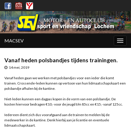
MACSEV
Togg
navig
Vanaf heden polsbandjes tijdens trainingen.
14 mei, 2019
Vanaf heden gaan we werken met polsbandjes voor een ieder die komt
trainen. Crossende-leden kunnen op vertoon van hun lidmaatschapskaart een
polsbandje afhalen bij de kantine.
Niet-leden kunnen een dagpas kopen in de vorm van een polsbandje. De
kosten hiervoor bedragen €10,- voor de jeugd t/m 85cc en €15,- vanaf 125cc.
Iedereen dient zich dus voorafgaand aan de trainen te melden bij de
medewerker in de kantine. Denk hierbij aan je licentie en eventuele
lidmaatschapskaart.