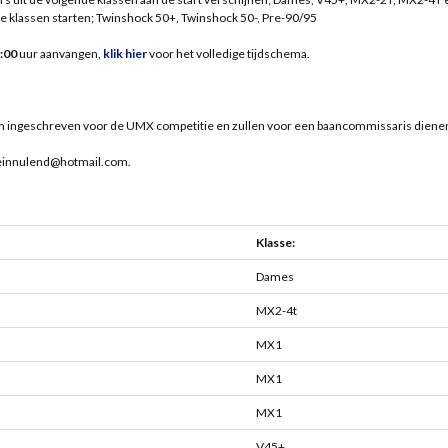
 klassen starten; Twinshock 50+, Twinshock 50-, Pre-90/95
:00
uur aanvangen,
klik hier
voor het volledige tijdschema.
hem ingeschreven voor de UMX competitie en zullen voor een baancommissaris diene
kleinnulend@hotmail.com.
Klasse:
Dames
MX2-4t
MX1
MX1
MX1
V45+