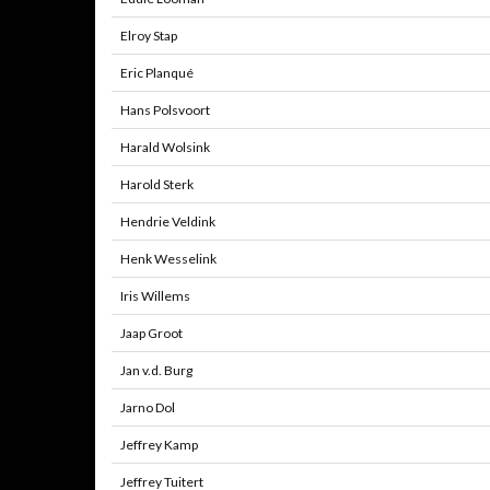
Elroy Stap
Eric Planqué
Hans Polsvoort
Harald Wolsink
Harold Sterk
Hendrie Veldink
Henk Wesselink
Iris Willems
Jaap Groot
Jan v.d. Burg
Jarno Dol
Jeffrey Kamp
Jeffrey Tuitert