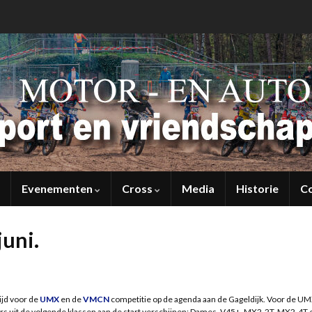
Evenementen
Cross
Media
Historie
C
uni.
ijd voor de
UMX
en de
VMCN
competitie
op de agenda aan de Gageldijk. Voor de U
sters uit de volgende klassen aan de start verschijnen; Dames, V45+, MX2-2T, MX2-4T