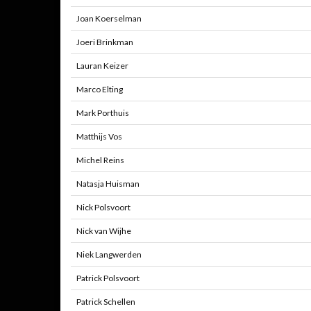
Joan Koerselman
Joeri Brinkman
Lauran Keizer
Marco Elting
Mark Porthuis
Matthijs Vos
Michel Reins
Natasja Huisman
Nick Polsvoort
Nick van Wijhe
Niek Langwerden
Patrick Polsvoort
Patrick Schellen