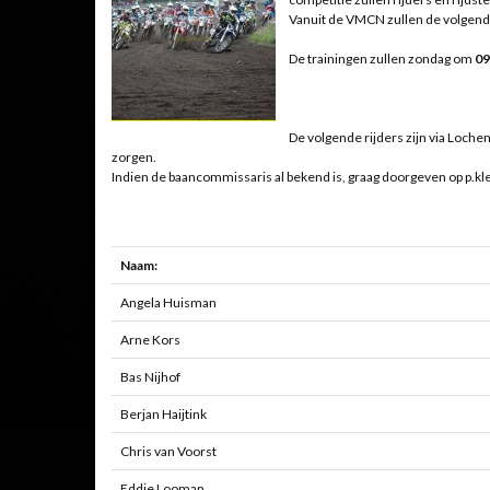
Vanuit de VMCN zullen de volgende
De trainingen zullen zondag om
09
De volgende rijders zijn via Loc
zorgen.
Indien de baancommissaris al bekend is, graag doorgeven op p.
Naam:
Angela Huisman
Arne Kors
Bas Nijhof
Berjan Haijtink
Chris van Voorst
Eddie Looman