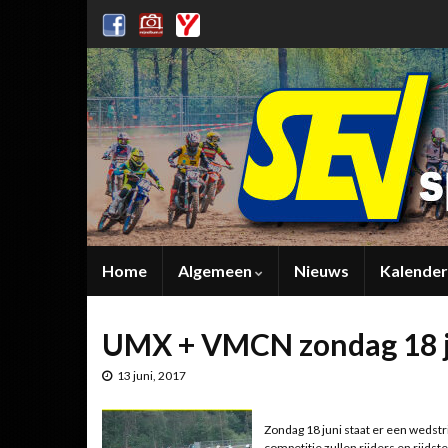
Home
Algemeen
Nieuws
Kalender
UMX + VMCN zondag 18 j
13 juni, 2017
Zondag 18 juni staat er een wedstr
competitie zullen rijders en rijd