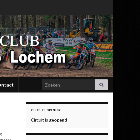
Search for:
ontact
CIRCUIT OPENING
Circuit is
geopend
MX
 en MX1.