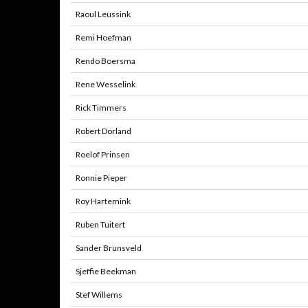
Raoul Leussink
Remi Hoefman
Rendo Boersma
Rene Wesselink
Rick Timmers
Robert Dorland
Roelof Prinsen
Ronnie Pieper
Roy Hartemink
Ruben Tuitert
Sander Brunsveld
Sjeffie Beekman
Stef Willems