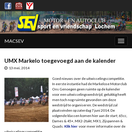
MACSEV
Togg
navig
UMX Markelo toegevoegd aan de kalender
13 mei, 2014
Goed nieuws over de uitwisselingscompetitie.
In eerste instantie had de Markelose Motorclub
Ons Genoegen geen ruimte op de kalender
voor een uitwisselingswedstrijd, gelukkig heeft
men toch nog ruimte gevonden om deze
wedstrijd te organiseren. De wedstrijd zal
plaatsvinden op zaterdag 7 juni 2014. De
volgende klassen komen hier aan de start; 65cc,
Dames & 45+, MX2-2takt, MX1, Zijspannen &
Quads.
Klik hier
voor meer informatie over de
uitwisselingscompetitie.