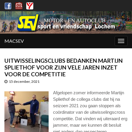
MACSEV
Togg
navig
UITWISSELINGSCLUBS BEDANKEN MARTIJN
SPLIETHOF VOOR ZIJN VELE JAREN INZET
VOOR DE COMPETITIE
15 december, 2021
Afgelopen zomer informeerde Martijn
Spliethof de collega clubs dat hij na
seizoen 2021 zou gaan stoppen als
coördinator van de uitwisselingscross
competitie. Dat vinden wij uiteraard erg
jammer, maar we kunnen dit besluit
niet anders dan respecteren.