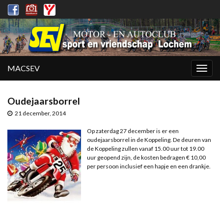
MACSEV
Togg
navig
Oudejaarsborrel
21 december, 2014
Op zaterdag 27 december is er een
oudejaarsborrel in de Koppeling. De deuren van
de Koppeling zullen vanaf 15.00 uur tot 19.00
uur geopend zijn, de kosten bedragen € 10,00
per persoon inclusief een hapje en een drankje.