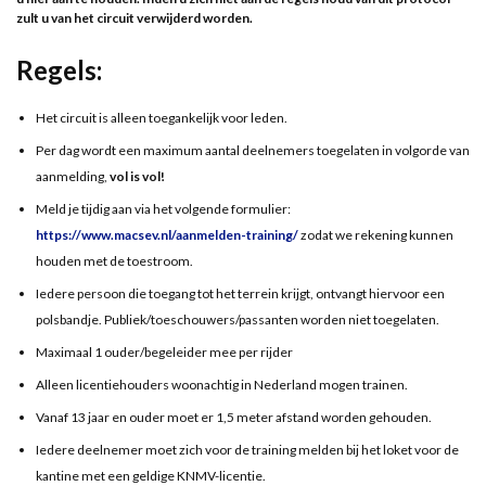
zult u van het circuit verwijderd worden.
Regels:
Het circuit is alleen toegankelijk voor leden.
Per dag wordt een maximum aantal deelnemers toegelaten in volgorde van
aanmelding,
vol is vol!
Meld je tijdig aan via het volgende formulier:
https://www.macsev.nl/aanmelden-training/
zodat we rekening kunnen
houden met de toestroom.
Iedere persoon die toegang tot het terrein krijgt, ontvangt hiervoor een
polsbandje. Publiek/toeschouwers/passanten worden niet toegelaten.
Maximaal 1 ouder/begeleider mee per rijder
Alleen licentiehouders woonachtig in Nederland mogen trainen.
Vanaf 13 jaar en ouder moet er 1,5 meter afstand worden gehouden.
Iedere deelnemer moet zich voor de training melden bij het loket voor de
kantine met een geldige KNMV-licentie.