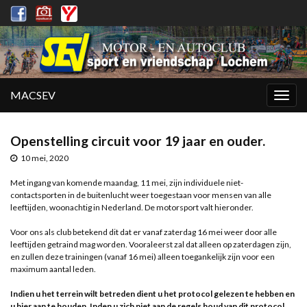
MACSEV
Togg
navig
Openstelling circuit voor 19 jaar en ouder.
10 mei, 2020
Met ingang van komende maandag, 11 mei, zijn individuele niet-
contactsporten in de buitenlucht weer toegestaan voor mensen van alle
leeftijden, woonachtig in Nederland. De motorsport valt hieronder.
Voor ons als club betekend dit dat er vanaf zaterdag 16 mei weer door alle
leeftijden getraind mag worden. Vooraleerst zal dat alleen op zaterdagen zijn,
en zullen deze trainingen (vanaf 16 mei) alleen toegankelijk zijn voor een
maximum aantal leden.
Indien u het terrein wilt betreden dient u het protocol gelezen te hebben en
u hier aan te houden. Inden u zich niet aan de regels houd van dit protocol