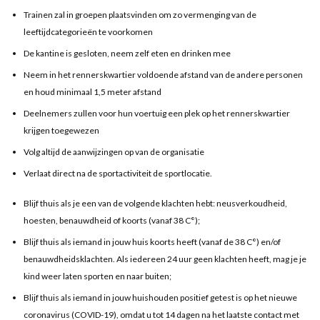
Trainen zal in groepen plaatsvinden om zo vermenging van de
leeftijdcategorieën te voorkomen
De kantine is gesloten, neem zelf eten en drinken mee
Neem in het rennerskwartier voldoende afstand van de andere personen
en houd minimaal 1,5 meter afstand
Deelnemers zullen voor hun voertuig een plek op het rennerskwartier
krijgen toegewezen
Volg altijd de aanwijzingen op van de organisatie
Verlaat direct na de sportactiviteit de sportlocatie.
Blijf thuis als je een van de volgende klachten hebt: neusverkoudheid,
hoesten, benauwdheid of koorts (vanaf 38 C°);
Blijf thuis als iemand in jouw huis koorts heeft (vanaf de 38 C°) en/of
benauwdheidsklachten. Als iedereen 24 uur geen klachten heeft, mag je je
kind weer laten sporten en naar buiten;
Blijf thuis als iemand in jouw huishouden positief getest is op het nieuwe
coronavirus (COVID-19), omdat u tot 14 dagen na het laatste contact met