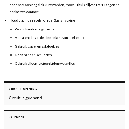
deze persoon nog ziek kunt worden, moet u thuis blijven tot 14 dagen na
het laatste contact;
Houd u aan de regels van de ‘Basis hygiëne’
Was je handen regelmatig
Hoest en nies in de binnenkant van je elleboog
Gebruik papieren zakdoekjes
Geen handen schudden
Gebruik alleen je eigen bidon/waterfles
CIRCUIT OPENING
Circuit is
geopend
KALENDER