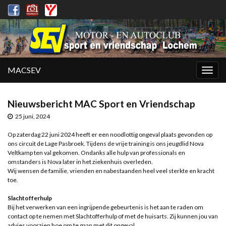
MACSEV
Togg
navig
Nieuwsbericht MAC Sport en Vriendschap
25 juni, 2024
Op zaterdag 22 juni 2024 heeft er een noodlottig ongeval plaats gevonden op
ons circuit de Lage Pasbroek. Tijdens de vrije training is ons jeugdlid Nova
Veltkamp ten val gekomen. Ondanks alle hulp van professionals en
omstanders is Nova later in het ziekenhuis overleden.
Wij wensen de familie, vrienden en nabestaanden heel veel sterkte en kracht
toe.
Slachtofferhulp
Bij het verwerken van een ingrijpende gebeurtenis is het aan te raden om
contact op te nemen met Slachtofferhulp of met de huisarts. Zij kunnen jou van
advies voorzien hoe om te gaan met dit ongeval.