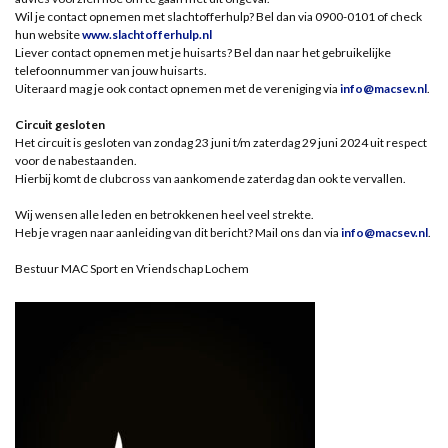
Wil je contact opnemen met slachtofferhulp? Bel dan via 0900-0101 of check
hun website
www.slachtofferhulp.nl
Liever contact opnemen met je huisarts? Bel dan naar het gebruikelijke
telefoonnummer van jouw huisarts.
Uiteraard mag je ook contact opnemen met de vereniging via
info@macsev.nl
.
Circuit gesloten
Het circuit is gesloten van zondag 23 juni t/m zaterdag 29 juni 2024 uit respect
voor de nabestaanden.
Hierbij komt de clubcross van aankomende zaterdag dan ook te vervallen.
Wij wensen alle leden en betrokkenen heel veel strekte.
Heb je vragen naar aanleiding van dit bericht? Mail ons dan via
info@macsev.nl
.
Bestuur MAC Sport en Vriendschap Lochem