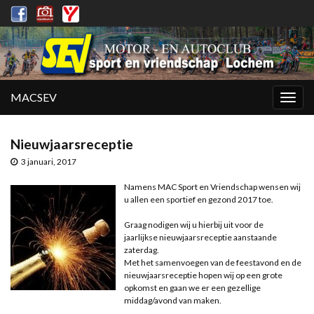
MACSEV
Togg
navig
Nieuwjaarsreceptie
3 januari, 2017
Namens MAC Sport en Vriendschap wensen wij
u allen een sportief en gezond 2017 toe.
Graag nodigen wij u hierbij uit voor de
jaarlijkse nieuwjaarsreceptie aanstaande
zaterdag.
Met het samenvoegen van de feestavond en de
nieuwjaarsreceptie hopen wij op een grote
opkomst en gaan we er een gezellige
middag/avond van maken.