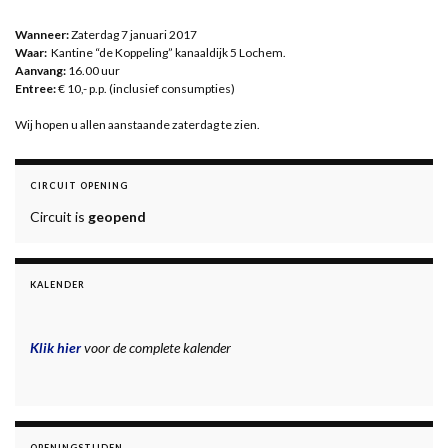
Wanneer:
Zaterdag 7 januari 2017
Waar:
Kantine “de Koppeling” kanaaldijk 5 Lochem.
Aanvang:
16.00 uur
Entree:
€ 10,- p.p. (inclusief consumpties)
Wij hopen u allen aanstaande zaterdag te zien.
CIRCUIT OPENING
Circuit is
geopend
KALENDER
Klik hier
voor de complete kalender
OPENINGSTIJDEN