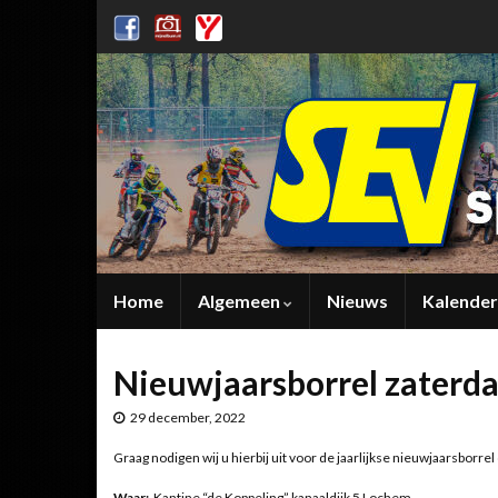
Home
Algemeen
Nieuws
Kalender
Nieuwjaarsborrel zaterda
29 december, 2022
Graag nodigen wij u hierbij uit voor de jaarlijkse nieuwjaarsborrel
Waar:
Kantine “de Koppeling” kanaaldijk 5 Lochem.