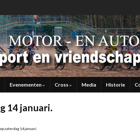
Evenementen
Cross
Media
Historie
C
g 14 januari.
 op zaterdag 14 januari.