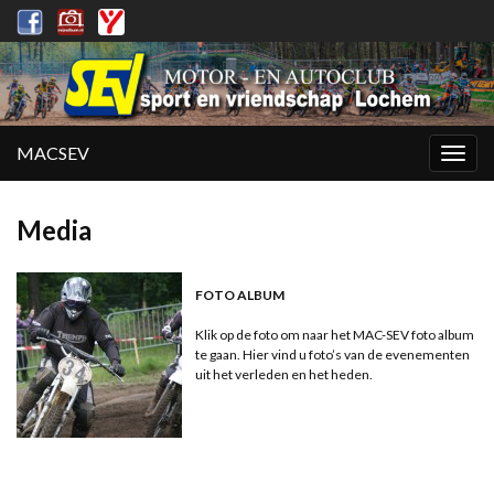
MACSEV
Togg
navig
Media
FOTO ALBUM
Klik op de foto om naar het MAC-SEV foto album
te gaan. Hier vind u foto’s van de evenementen
uit het verleden en het heden.