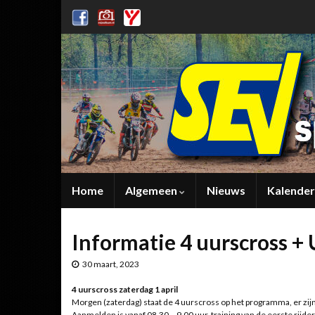
Home
Algemeen
Nieuws
Kalender
Informatie 4 uurscross 
30 maart, 2023
4 uurscross zaterdag 1 april
Morgen (zaterdag) staat de 4 uurscross op het programma, er zijn
Aanmelden is vanaf 08.30 – 9.00 uur, training van de eerste rijde