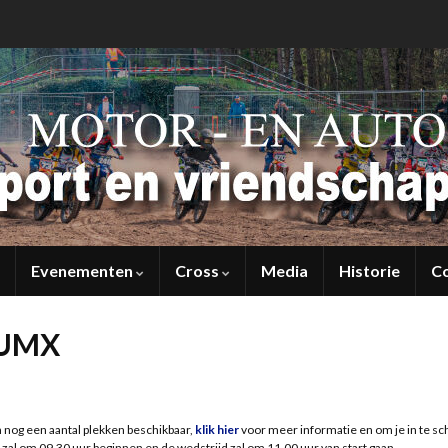
Evenementen
Cross
Media
Historie
C
+ UMX
 nog een aantal plekken beschikbaar,
klik hier
voor meer informatie en om je in te sch
r zal om 09.30 uur beginnen en de wedstrijd zal om 11.00 uur van start gaan.