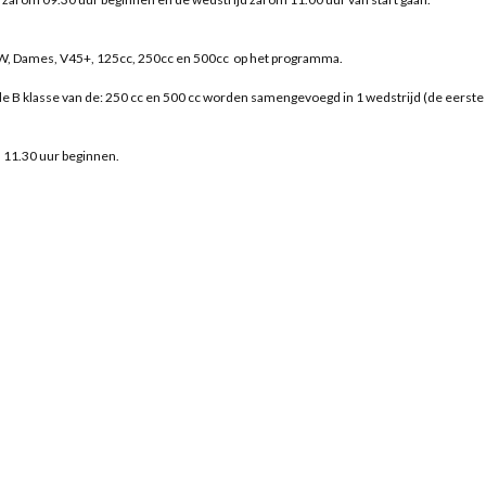
GW, Dames, V45+, 125cc, 250cc en 500cc op het programma.
 de B klasse van de: 250 cc en 500 cc worden samengevoegd in 1 wedstrijd (de eerste
 11.30 uur beginnen.