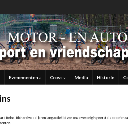
Evenementen
Cross
Media
Historie
C
ins
d Reins. Richard was al jaren lang actief lid van onze vereniging eerst als beoefenaa
ementen.