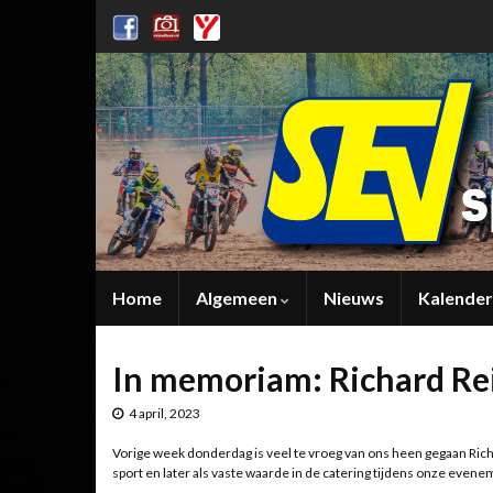
Home
Algemeen
Nieuws
Kalender
In memoriam: Richard Re
4 april, 2023
Vorige week donderdag is veel te vroeg van ons heen gegaan Richar
sport en later als vaste waarde in de catering tijdens onze even