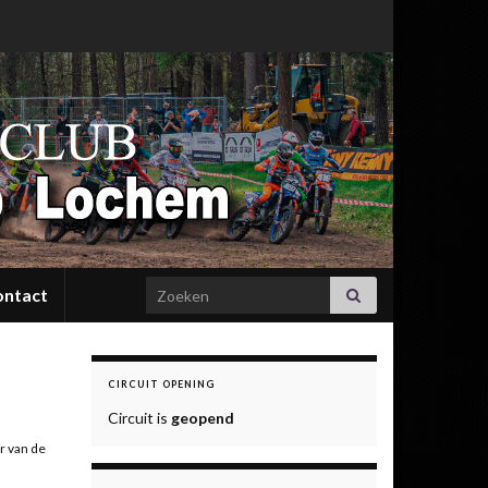
Search for:
ontact
CIRCUIT OPENING
Circuit is
geopend
r van de