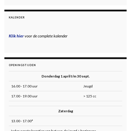
KALENDER
Klik hier
voor de complete kalender
OPENINGSTIJDEN
Donderdag 1 april t/m 30 sept.
16.00 - 17.00 uur
Jeugd
17.00 - 19.00 uur
> 125 cc
Zaterdag
13.00 - 17.00*
Ieder eerste kwartier van het uur, de jeugd + beginners.