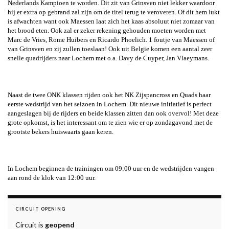
Nederlands Kampioen te worden. Dit zit van Grinsven niet lekker waardoor
hij er extra op gebrand zal zijn om de titel terug te veroveren. Of dit hem lukt
is afwachten want ook Maessen laat zich het kaas absoluut niet zomaar van
het brood eten. Ook zal er zeker rekening gehouden moeten worden met
Marc de Vries, Rome Huibers en Ricardo Phoelich. 1 foutje van Maessen of
van Grinsven en zij zullen toeslaan! Ook uit Belgie komen een aantal zeer
snelle quadrijders naar Lochem met o.a. Davy de Cuyper, Jan Vlaeymans.
Naast de twee ONK klassen rijden ook het NK Zijspancross en Quads haar
eerste wedstrijd van het seizoen in Lochem. Dit nieuwe initiatief is perfect
aangeslagen bij de rijders en beide klassen zitten dan ook overvol! Met deze
grote opkomst, is het interessant om te zien wie er op zondagavond met de
grootste bekers huiswaarts gaan keren.
In Lochem beginnen de trainingen om 09:00 uur en de wedstrijden vangen
aan rond de klok van 12:00 uur.
CIRCUIT OPENING
Circuit is
geopend