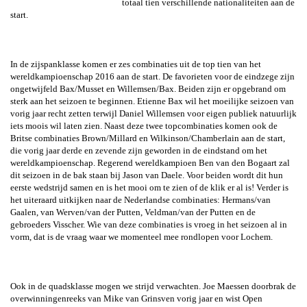
totaal tien verschillende nationaliteiten aan de
start.
In de zijspanklasse komen er zes combinaties uit de top tien van het
wereldkampioenschap 2016 aan de start. De favorieten voor de eindzege zijn
ongetwijfeld Bax/Musset en Willemsen/Bax. Beiden zijn er opgebrand om
sterk aan het seizoen te beginnen. Etienne Bax wil het moeilijke seizoen van
vorig jaar recht zetten terwijl Daniel Willemsen voor eigen publiek natuurlijk
iets moois wil laten zien. Naast deze twee topcombinaties komen ook de
Britse combinaties Brown/Millard en Wilkinson/Chamberlain aan de start,
die vorig jaar derde en zevende zijn geworden in de eindstand om het
wereldkampioenschap. Regerend wereldkampioen Ben van den Bogaart zal
dit seizoen in de bak staan bij Jason van Daele. Voor beiden wordt dit hun
eerste wedstrijd samen en is het mooi om te zien of de klik er al is! Verder is
het uiteraard uitkijken naar de Nederlandse combinaties: Hermans/van
Gaalen, van Werven/van der Putten, Veldman/van der Putten en de
gebroeders Visscher. Wie van deze combinaties is vroeg in het seizoen al in
vorm, dat is de vraag waar we momenteel mee rondlopen voor Lochem.
Ook in de quadsklasse mogen we strijd verwachten. Joe Maessen doorbrak de
overwinningenreeks van Mike van Grinsven vorig jaar en wist Open