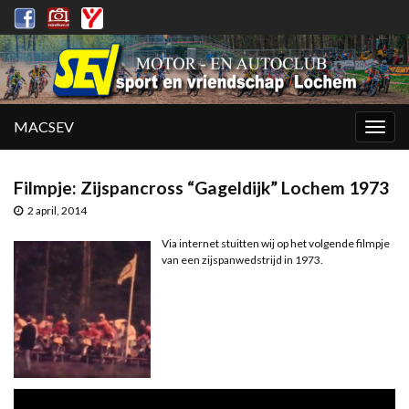
MACSEV
Togg
navig
Filmpje: Zijspancross “Gageldijk” Lochem 1973
2 april, 2014
Via internet stuitten wij op het volgende filmpje
van een zijspanwedstrijd in 1973.