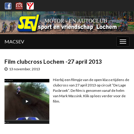
MACSEV
Togg
navig
Film clubcross Lochem -27 april 2013
13 november, 2013
Hierbij een filmpje van de open klasse tijdens de
clubcross van 27 april 2013 op circuit ”De Lage
Pasbroek”. De film is genomen vanaf de helm
van Mark Wassink. Klik op lees verder voor de
film.