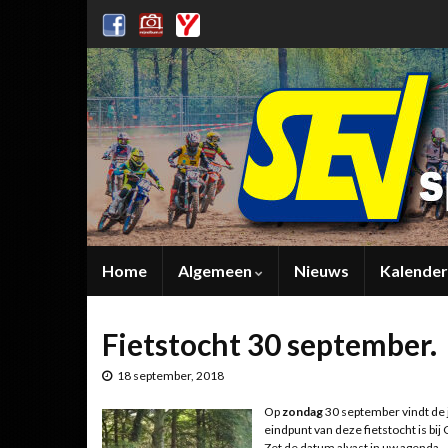
Home
Algemeen
Nieuws
Kalender
Fietstocht 30 september.
18 september, 2018
Op
zondag
30 september vindt de ja
eindpunt van deze fietstocht is bi
Zet de datum alvast in uw agenda.