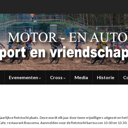
Evenementen
Cross
Media
Historie
C
arlijkse fietstocht plaats. Deze wordt elk jaar door twee vrijwilligers uitgezet en het
j Cafe, restaurant Bousema. Aanmelden voor de fietstocht kan tussen 13.00 en 13.30.