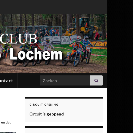
Search for:
ontact
CIRCUIT OPENING
Circuit is
geopend
 en dat