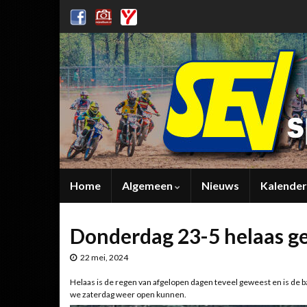
Home
Algemeen
Nieuws
Kalender
Donderdag 23-5 helaas ge
22 mei, 2024
Helaas is de regen van afgelopen dagen teveel geweest en is d
we zaterdag weer open kunnen.