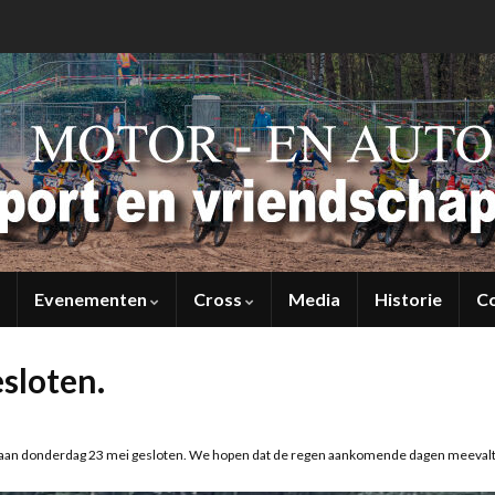
Evenementen
Cross
Media
Historie
C
sloten.
e baan donderdag 23 mei gesloten. We hopen dat de regen aankomende dagen meevalt