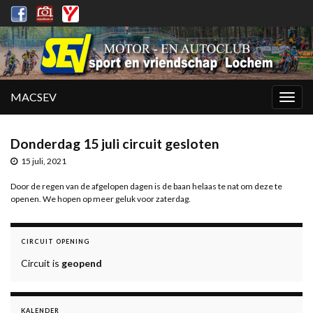
MACSEV
Togg
navig
Donderdag 15 juli circuit gesloten
15 juli, 2021
Door de regen van de afgelopen dagen is de baan helaas te nat om deze te
openen. We hopen op meer geluk voor zaterdag.
CIRCUIT OPENING
Circuit is
geopend
KALENDER