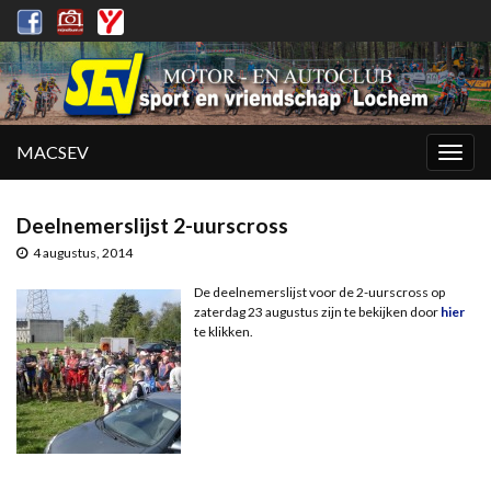
MACSEV
Togg
navig
Deelnemerslijst 2-uurscross
4 augustus, 2014
De deelnemerslijst voor de 2-uurscross op
zaterdag 23 augustus zijn te bekijken door
hier
te klikken.