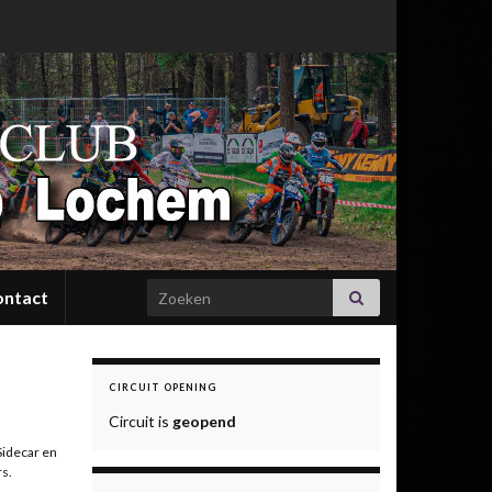
Search for:
ontact
CIRCUIT OPENING
Circuit is
geopend
Sidecar en
rs.