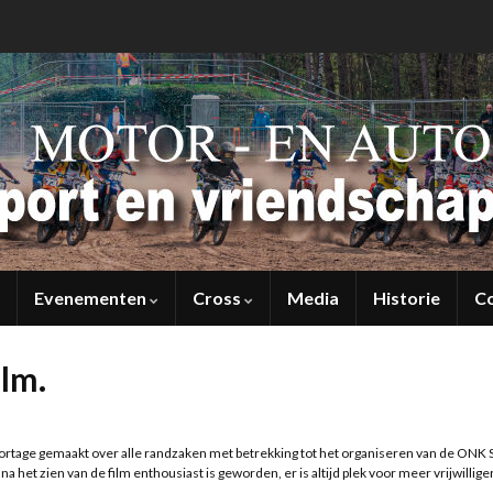
Evenementen
Cross
Media
Historie
C
lm.
ortage gemaakt over alle randzaken met betrekking tot het organiseren van de ONK 
 het zien van de film enthousiast is geworden, er is altijd plek voor meer vrijwillige