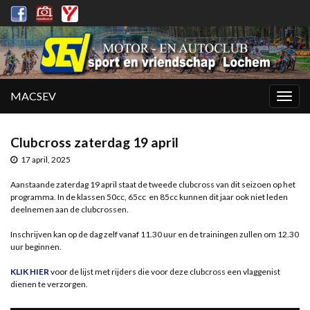
MACSEV
Togg
navig
Clubcross zaterdag 19 april
17 april, 2025
Aanstaande zaterdag 19 april staat de tweede clubcross van dit seizoen op het
programma. In de klassen 50cc, 65cc en 85cc kunnen dit jaar ook niet leden
deelnemen aan de clubcrossen.
Inschrijven kan op de dag zelf vanaf 11.30 uur en de trainingen zullen om 12.30
uur beginnen.
KLIK HIER
voor de lijst met rijders die voor deze clubcross een vlaggenist
dienen te verzorgen.