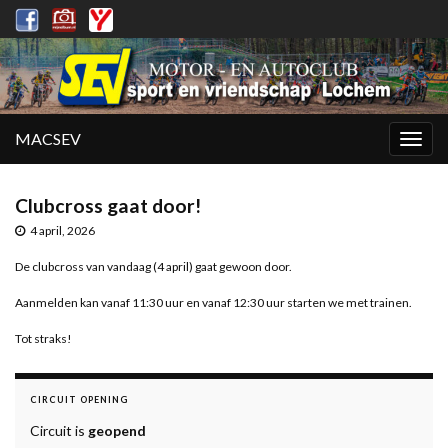
MACSEV
Togg
navig
Clubcross gaat door!
4 april, 2026
De clubcross van vandaag (4 april) gaat gewoon door.
Aanmelden kan vanaf 11:30 uur en vanaf 12:30 uur starten we met trainen.
Tot straks!
CIRCUIT OPENING
Circuit is
geopend