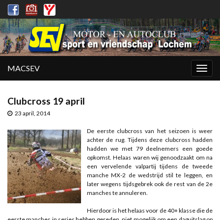
MACSEV
Togg
navig
Clubcross 19 april
23 april, 2014
De eerste clubcross van het seizoen is weer
achter de rug. Tijdens deze clubcross hadden
hadden we met 79 deelnemers een goede
opkomst. Helaas waren wij genoodzaakt om na
een vervelende valpartij tijdens de tweede
manche MX-2 de wedstrijd stil te leggen, en
later wegens tijdsgebrek ook de rest van de 2e
manches te annuleren.
Hierdoor is het helaas voor de 40+ klasse die de
eerste manches in series hebben gereden, niet mogelijk om een daguitslag op