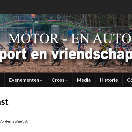
Evenementen
Cross
Media
Historie
C
ast
orden is afgelast.