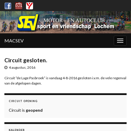
MACSEV
Togg
navig
Circuit gesloten.
4 augustus, 2016
Circuit “de Lage Pasbroek” is vandaag 4-8-2016 gesloten i.v.m. de vele regenval
van de afgelopen dagen.
CIRCUIT OPENING
Circuit is
geopend
KALENDER