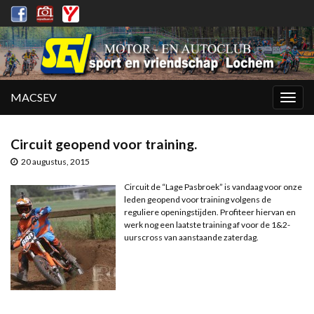
MACSEV
Togg
navig
Circuit geopend voor training.
20 augustus, 2015
Circuit de “Lage Pasbroek” is vandaag voor onze
leden geopend voor training volgens de
reguliere openingstijden. Profiteer hiervan en
werk nog een laatste training af voor de 1&2-
uurscross van aanstaande zaterdag.