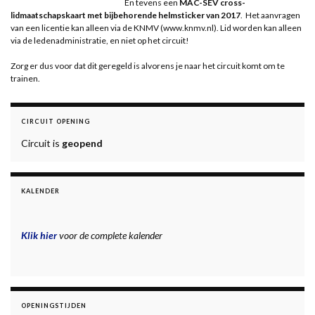
En tevens een
MAC-SEV cross-
lidmaatschapskaart met bijbehorende helmsticker van 2017
. Het aanvragen
van een licentie kan alleen via de KNMV (www.knmv.nl). Lid worden kan alleen
via de ledenadministratie, en niet op het circuit!
Zorg er dus voor dat dit geregeld is alvorens je naar het circuit komt om te
trainen.
CIRCUIT OPENING
Circuit is
geopend
KALENDER
Klik hier
voor de complete kalender
OPENINGSTIJDEN