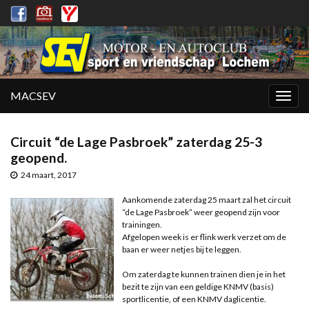
MACSEV
Togg
navig
Circuit “de Lage Pasbroek” zaterdag 25-3
geopend.
24 maart, 2017
Aankomende zaterdag 25 maart zal het circuit
“de Lage Pasbroek” weer geopend zijn voor
trainingen.
Afgelopen week is er flink werk verzet om de
baan er weer netjes bij te leggen.
Om zaterdag te kunnen trainen dien je in het
bezit te zijn van een geldige KNMV (basis)
sportlicentie, of een KNMV daglicentie.