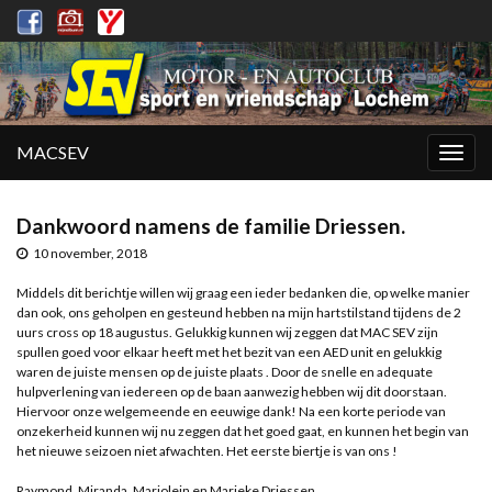
MACSEV
Togg
navig
Dankwoord namens de familie Driessen.
10 november, 2018
Middels dit berichtje willen wij graag een ieder bedanken die, op welke manier
dan ook, ons geholpen en gesteund hebben na mijn hartstilstand tijdens de 2
uurs cross op 18 augustus. Gelukkig kunnen wij zeggen dat MAC SEV zijn
spullen goed voor elkaar heeft met het bezit van een AED unit en gelukkig
waren de juiste mensen op de juiste plaats . Door de snelle en adequate
hulpverlening van iedereen op de baan aanwezig hebben wij dit doorstaan.
Hiervoor onze welgemeende en eeuwige dank! Na een korte periode van
onzekerheid kunnen wij nu zeggen dat het goed gaat, en kunnen het begin van
het nieuwe seizoen niet afwachten. Het eerste biertje is van ons !
Raymond, Miranda, Marjolein en Marieke Driessen