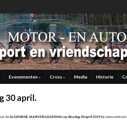
Evenementen
Cross
Media
Historie
C
 30 april.
voor de
ALGEMENE JAARVERGADERING op dinsdag 30 april 2019
bij zalencentrum