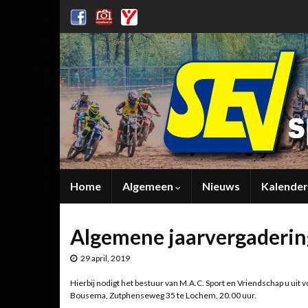
Home
Algemeen
Nieuws
Kalender
Algemene jaarvergadering
29 april, 2019
Hierbij nodigt het bestuur van M.A.C. Sport en Vriendschap u uit 
Bousema, Zutphenseweg 35 te Lochem, 20.00 uur.