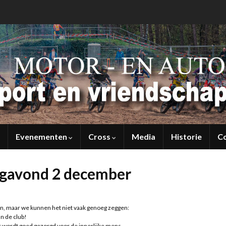
Evenementen
Cross
Media
Historie
C
dagavond 2 december
en, maar we kunnen het niet vaak genoeg zeggen:
n de club!
r wordt goed gezorgd voor de innerlijke mens.