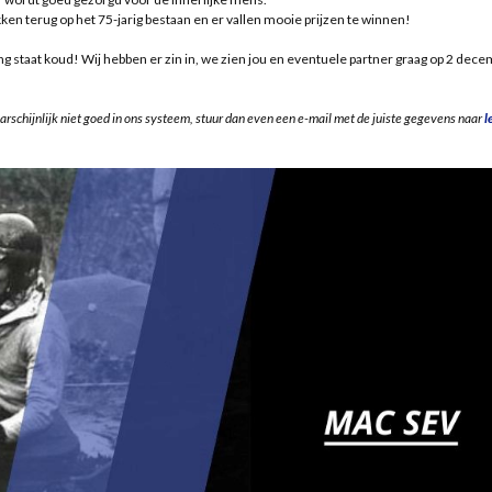
kken terug op het 75-jarig bestaan en er vallen mooie prijzen te winnen!
g staat koud! Wij hebben er zin in, we zien jou en eventuele partner graag op 2 dece
arschijnlijk niet goed in ons systeem, stuur dan even een e-mail met de juiste gegevens naar
l