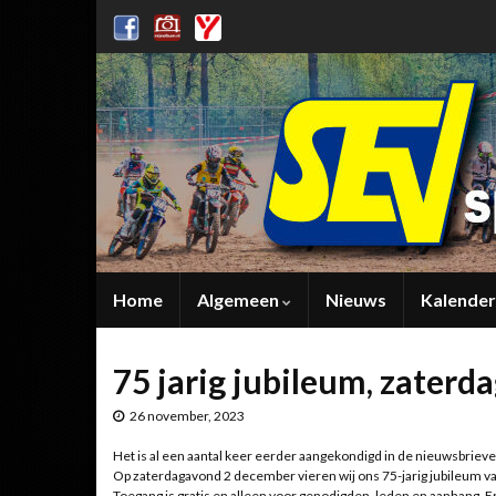
Home
Algemeen
Nieuws
Kalender
75 jarig jubileum, zater
26 november, 2023
Het is al een aantal keer eerder aangekondigd in de nieuwsbriev
Op zaterdagavond 2 december vieren wij ons 75-jarig jubileum va
Toegang is gratis en alleen voor genodigden, leden en aanhang. E