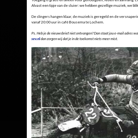
Alvast een tipje van de sluier: we hebben gezellige muziek, we bli
De slingers hangen klaar, de muziek is geregeld en de versnaperin
vanaf 20:00 uur in café Bousema te Lochem.
Ps. Heb je de nieuwsbrief niet ontvangen? Dan staat jou e-mail adres wa
sev.nl
dan zorgen wij dat je in de toekomst niets meer mist.