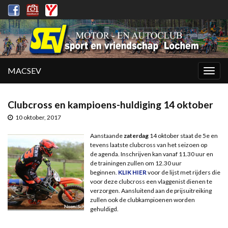
MACSEV
Togg
navig
Clubcross en kampioens-huldiging 14 oktober
10 oktober, 2017
Aanstaande
zaterdag
14 oktober
staat de 5e en
tevens laatste clubcross van het seizoen op
de agenda. Inschrijven kan vanaf 11.30 uur en
de trainingen zullen om 12.30 uur
beginnen.
KLIK HIER
voor de lijst met rijders die
voor deze clubcross een vlaggenist dienen te
verzorgen. Aansluitend aan de prijsuitreiking
zullen ook de clubkampioenen worden
gehuldigd.