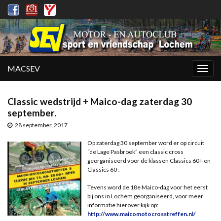
MACSEV
Togg
navig
Classic wedstrijd + Maico-dag zaterdag 30
september.
28 september, 2017
Op zaterdag 30 september word er op circuit
“de Lage Pasbroek” een classic cross
georganiseerd voor de klassen Classics 60+ en
Classics 60-.
Tevens word de 18e Maico-dag voor het eerst
bij ons in Lochem georganiseerd, voor meer
informatie hierover kijk op:
http://www.maicomotocrosstreffen.nl/