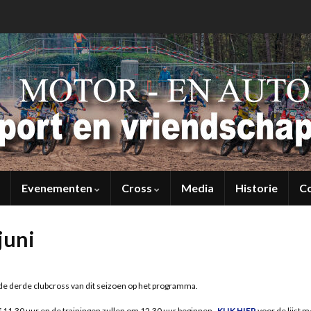
Evenementen
Cross
Media
Historie
C
juni
 de derde clubcross van dit seizoen op het programma.
af 11.30 uur en de trainingen zullen om 12.30 uur beginnen.
KLIK HIER
voor de lijst m