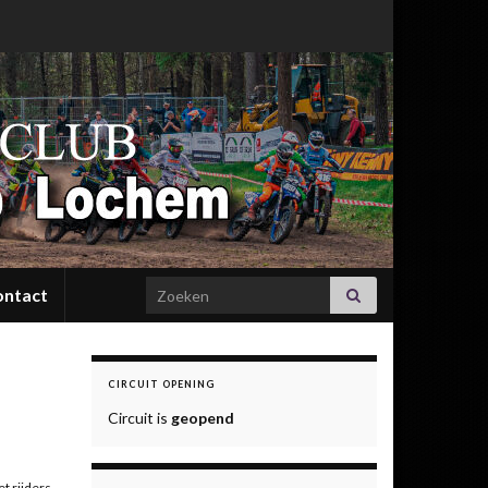
Search for:
ontact
CIRCUIT OPENING
Circuit is
geopend
et rijders