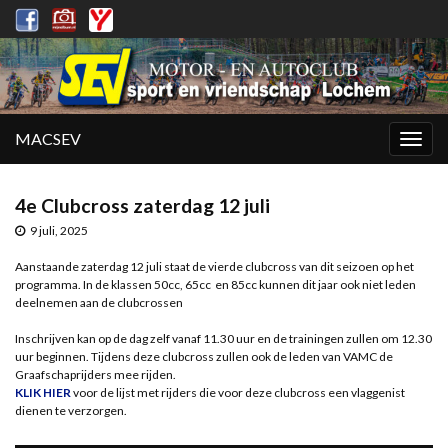
MACSEV
Togg
navig
4e Clubcross zaterdag 12 juli
9 juli, 2025
Aanstaande zaterdag 12 juli staat de vierde clubcross van dit seizoen op het
programma. In de klassen 50cc, 65cc en 85cc kunnen dit jaar ook niet leden
deelnemen aan de clubcrossen
Inschrijven kan op de dag zelf vanaf 11.30 uur en de trainingen zullen om 12.30
uur beginnen. Tijdens deze clubcross zullen ook de leden van VAMC de
Graafschaprijders mee rijden.
KLIK HIER
voor de lijst met rijders die voor deze clubcross een vlaggenist
dienen te verzorgen.