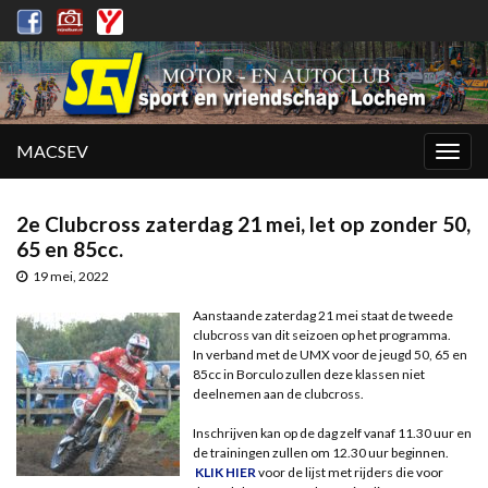
MACSEV
Togg
navig
2e Clubcross zaterdag 21 mei, let op zonder 50,
65 en 85cc.
19 mei, 2022
Aanstaande zaterdag 21 mei staat de tweede
clubcross van dit seizoen op het programma.
In verband met de UMX voor de jeugd 50, 65 en
85cc in Borculo zullen deze klassen niet
deelnemen aan de clubcross.
Inschrijven kan op de dag zelf vanaf 11.30 uur en
de trainingen zullen om 12.30 uur beginnen.
KLIK HIER
voor de lijst met rijders die voor