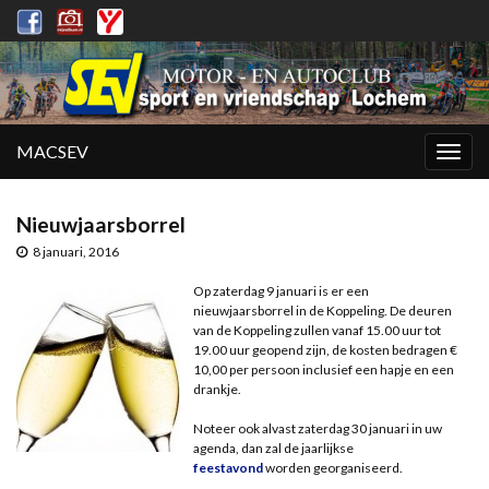
MACSEV
Togg
navig
Nieuwjaarsborrel
8 januari, 2016
Op zaterdag 9 januari is er een
nieuwjaarsborrel in de Koppeling. De deuren
van de Koppeling zullen vanaf 15.00 uur tot
19.00 uur geopend zijn, de kosten bedragen €
10,00 per persoon inclusief een hapje en een
drankje.
Noteer ook alvast zaterdag 30 januari in uw
agenda, dan zal de jaarlijkse
feestavond
worden georganiseerd.