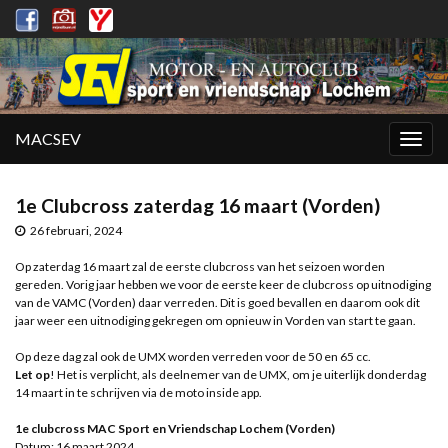
MACSEV
Togg
navig
1e Clubcross zaterdag 16 maart (Vorden)
26 februari, 2024
Op zaterdag 16 maart zal de eerste clubcross van het seizoen worden
gereden. Vorig jaar hebben we voor de eerste keer de clubcross op uitnodiging
van de VAMC (Vorden) daar verreden. Dit is goed bevallen en daarom ook dit
jaar weer een uitnodiging gekregen om opnieuw in Vorden van start te gaan.
Op deze dag zal ook de UMX worden verreden voor de 50 en 65 cc.
Let op
! Het is verplicht, als deelnemer van de UMX, om je uiterlijk donderdag
14 maart in te schrijven via de moto inside app.
1e clubcross MAC Sport en Vriendschap Lochem (Vorden)
Datum: 16 maart 2024