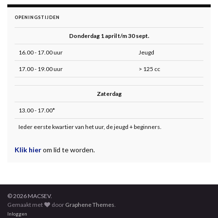
OPENINGSTIJDEN
Donderdag 1 april t/m 30 sept.
16.00 - 17.00 uur
Jeugd
17.00 - 19.00 uur
> 125 cc
Zaterdag
13.00 - 17.00*
Ieder eerste kwartier van het uur, de jeugd + beginners.
Klik hier
om lid te worden.
© 2026 MACSEV.
Gemaakt met
door
Graphene Themes
.
Inloggen