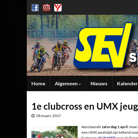
Home
Algemeen
Nieuws
Kalender
1e clubcross en UMX jeug
28 maart, 2017
Aanstaande
zaterdag 1 april
staat
een UMX wedstijd zijn tellend voo
beginnen.
KLIK HIER
voor de lijst