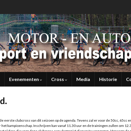
Evenementen
Cross
Media
Historie
C
d.
 de eerste clubcross van dit seizoen op de agenda. Tevens zal er voor de 50cc, 65cc e
r het kampioenschap. Inschrijven kan vanaf 11.30 uur en de trainingen zullen om 12.
 met rijders die voor deze clubcross een vlaggenist dienen te verzorgen. Vanwege de 