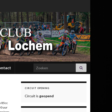
Search for:
ontact
CIRCUIT OPENING
Circuit is
geopend
n 85cc
30 uur
geringe